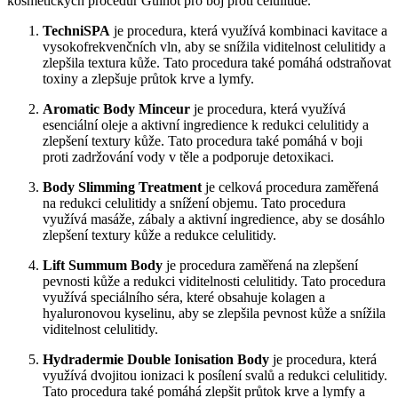
kosmetických procedur Guinot pro boj proti celulitidě.
TechniSPA
je procedura, která využívá kombinaci kavitace a
vysokofrekvenčních vln, aby se snížila viditelnost celulitidy a
zlepšila textura kůže. Tato procedura také pomáhá odstraňovat
toxiny a zlepšuje průtok krve a lymfy.
Aromatic Body Minceur
je procedura, která využívá
esenciální oleje a aktivní ingredience k redukci celulitidy a
zlepšení textury kůže. Tato procedura také pomáhá v boji
proti zadržování vody v těle a podporuje detoxikaci.
Body Slimming Treatment
je celková procedura zaměřená
na redukci celulitidy a snížení objemu. Tato procedura
využívá masáže, zábaly a aktivní ingredience, aby se dosáhlo
zlepšení textury kůže a redukce celulitidy.
Lift Summum Body
je procedura zaměřená na zlepšení
pevnosti kůže a redukci viditelnosti celulitidy. Tato procedura
využívá speciálního séra, které obsahuje kolagen a
hyaluronovou kyselinu, aby se zlepšila pevnost kůže a snížila
viditelnost celulitidy.
Hydradermie Double Ionisation Body
je procedura, která
využívá dvojitou ionizaci k posílení svalů a redukci celulitidy.
Tato procedura také pomáhá zlepšit průtok krve a lymfy a