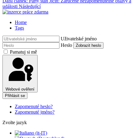
Další článek: Párty stan Jičín: Zaručeně nezapomenutelné oslavy a
události
Následující
Home
Tags
Uživatelské jméno
Heslo
Zobrazit heslo
Pamatuj si mě
Webové ověření
Přihlásit se
Zapomenuté heslo?
Zapomenuté jméno?
Zvolte jazyk