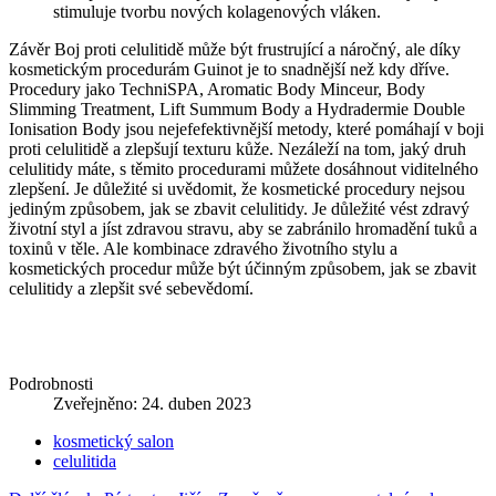
stimuluje tvorbu nových kolagenových vláken.
Závěr Boj proti celulitidě může být frustrující a náročný, ale díky
kosmetickým procedurám Guinot je to snadnější než kdy dříve.
Procedury jako TechniSPA, Aromatic Body Minceur, Body
Slimming Treatment, Lift Summum Body a Hydradermie Double
Ionisation Body jsou nejefefektivnější metody, které pomáhají v boji
proti celulitidě a zlepšují texturu kůže. Nezáleží na tom, jaký druh
celulitidy máte, s těmito procedurami můžete dosáhnout viditelného
zlepšení. Je důležité si uvědomit, že kosmetické procedury nejsou
jediným způsobem, jak se zbavit celulitidy. Je důležité vést zdravý
životní styl a jíst zdravou stravu, aby se zabránilo hromadění tuků a
toxinů v těle. Ale kombinace zdravého životního stylu a
kosmetických procedur může být účinným způsobem, jak se zbavit
celulitidy a zlepšit své sebevědomí.
Podrobnosti
Zveřejněno: 24. duben 2023
kosmetický salon
celulitida