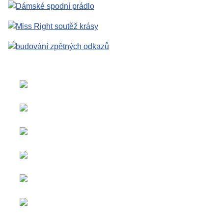
Zvolte jazyk
Copyright © 2026 Social
Inzerce a
blog. Všechna práva
spolupráce
vyhrazena.
Veškerý
Joomla!
je svobodný
obsah je
software vydaný pod licencí
sponzorován.
GNU General Public
License.