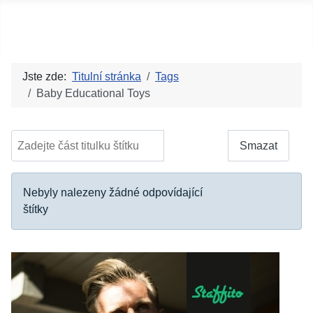
Social blog
Jste zde:
Titulní stránka
Tags
Baby Educational Toys
Zadejte část titulku štítku
Filtrovat
Smazat
Počet zobrazení
Informace
Nebyly nalezeny žádné odpovídající
štítky