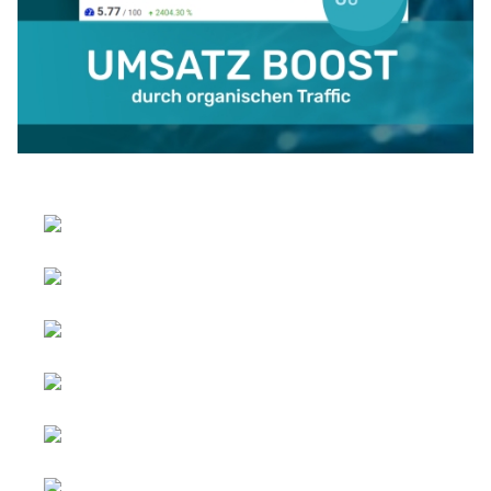
Sprache auswählen
Werbung &
Copyright © 2026 Social
Kooperationen
blog. Alle Rechte
vorbehalten.
Alle Inhalte
Joomla!
ist freie, unter der
sind
GNU/GPL-Lizenz