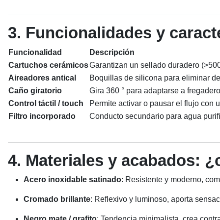
3. Funcionalidades y caract
Funcionalidad
Descripción
Cartuchos cerámicos
Garantizan un sellado duradero (>500 
Aireadores antical
Boquillas de silicona para eliminar d
Caño giratorio
Gira 360 ° para adaptarse a fregaderos
Control táctil / touch
Permite activar o pausar el flujo con 
Filtro incorporado
Conducto secundario para agua purifi
4. Materiales y acabados: ¿
Acero inoxidable satinado
: Resistente y moderno, com
Cromado brillante
: Reflexivo y luminoso, aporta sensac
Negro mate / grafito
: Tendencia minimalista, crea contra