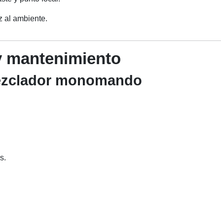
ez al ambiente.
 y mantenimiento
 mezclador monomando
s.