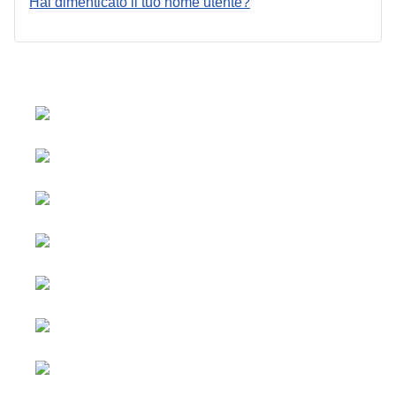
Hai dimenticato il tuo nome utente?
Seleziona la tua lingua
Pubblicità e
Copyright © 2026 Social
collaborazioni
blog. Tutti i diritti riservati.
Joomla!
è un software
Tutti i contenuti
libero rilasciato sotto
sono
licenza GNU/GPL.
sponsorizzati.