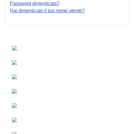
Password dimenticata?
Hai dimenticato il tuo nome utente?
Seleziona la tua lingua
Pubblicità e
Copyright © 2026 Social
collaborazioni
blog. Tutti i diritti riservati.
Joomla!
è un software
Tutti i contenuti
libero rilasciato sotto
sono
licenza GNU/GPL.
sponsorizzati.