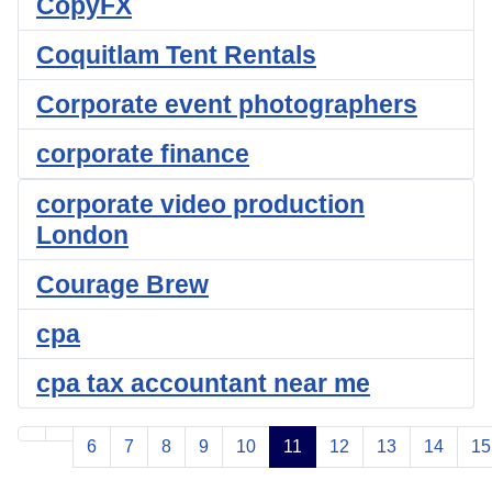
CopyFX
Coquitlam Tent Rentals
Corporate event photographers
corporate finance
corporate video production
London
Courage Brew
cpa
cpa tax accountant near me
6
7
8
9
10
11
12
13
14
15
Pagina 11 di 39