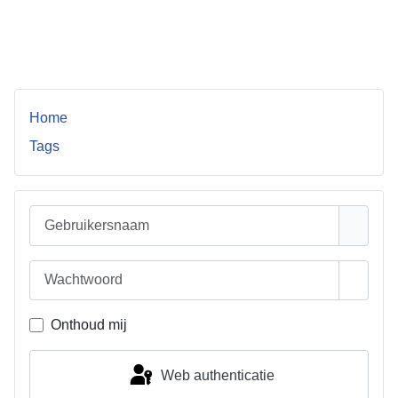
Verstuur
Home
Tags
Gebruikersnaam
Wachtwoord
Toon w
Onthoud mij
Web authenticatie