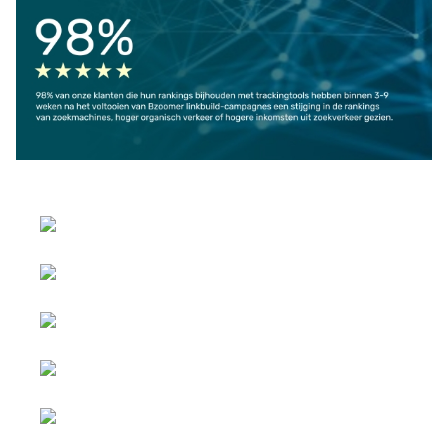
Selecteer de taal
Copyright © 2026 Social
Advertenties &
blog. Alle rechten
Samenwerkingen
voorbehouden.
Joomla!
is vrije software
Alle inhoud is