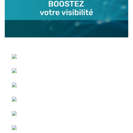
Sélectionnez votre langue
Publicité &
Copyright © 2026 Social
Partenariats
blog - Tous droits réservés
Joomla!
est un Logiciel Libre
Tout le
diffusé sous licence
GNU
contenu est
General Public
sponsorisé.