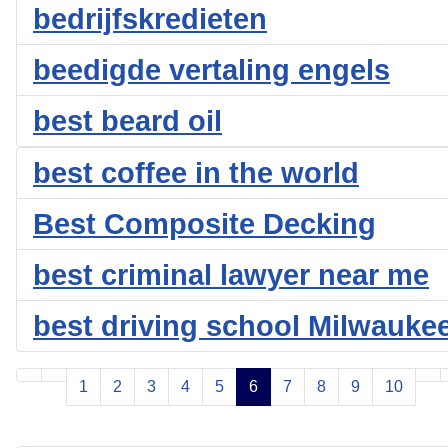
bedrijfskredieten
beedigde vertaling engels
best beard oil
best coffee in the world
Best Composite Decking
best criminal lawyer near me
best driving school Milwauke
1
2
3
4
5
6
7
8
9
10