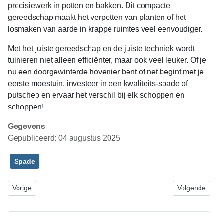
precisiewerk in potten en bakken. Dit compacte
gereedschap maakt het verpotten van planten of het
losmaken van aarde in krappe ruimtes veel eenvoudiger.
Met het juiste gereedschap en de juiste techniek wordt
tuinieren niet alleen efficiënter, maar ook veel leuker. Of je
nu een doorgewinterde hovenier bent of net begint met je
eerste moestuin, investeer in een kwaliteits-spade of
putschep en ervaar het verschil bij elk schoppen en
schoppen!
Gegevens
Gepubliceerd: 04 augustus 2025
Spade
Vorig artikel: Kunststof kozijnen op maat: energie-efficiëntie ontmo
Volgende art
Vorige
Volgende