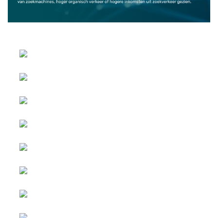
Selecteer de taal
Copyright © 2026 Social
Advertenties &
blog. Alle rechten
Samenwerkingen
voorbehouden.
Joomla!
is vrije software
Alle inhoud is
uitgegeven onder de
gesponsord.
GNU/GPL licentie.